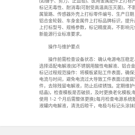
(如镊子、剪刀、止血钳)、医用金属配件上打
标记无毒性、耐消毒(可耐受高温高压灭菌)，
属管路、传感器外壳上打标零件编号、生产日期
铝合金轮毂、车身金属件上打标品牌标识，提升
上打标型号、规格参数，标记精度高，不影响元
新能源行业标准要求。
操作与维护要点
操作前需检查设备状态：确认电源电压稳定、
选择适配电解液(如不锈钢用酸性电解液、铝合
标记过程规范操作：将模板紧贴工件表面，确保
电流与时间，避免电流过大导致工件表面过度腐
件，去除残留电解液，防止后续锈蚀。定期维护
结晶)，检查模板是否破损，及时更换老化模板;
使用 1-2 个月后需整体更换);每月检查电源
液罐内电解液，清洗后晾干，电极与标记头涂抹