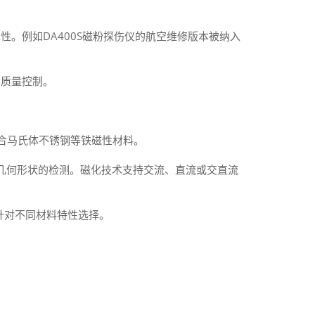
。例如DA400S磁粉探伤仪的航空维修版本被纳入
质量控制‌。
合马氏体不锈钢等铁磁性材料‌。
同几何形状的检测‌。磁化技术‌支持交流、直流或交直流
针对不同材料特性选择‌。