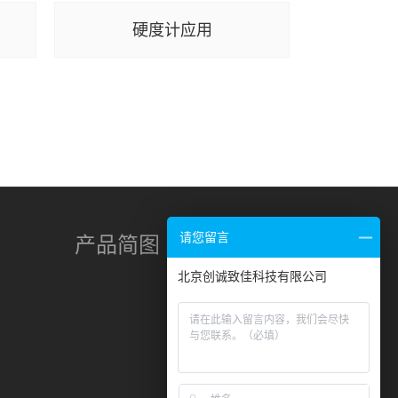
硬度计应用
洛氏
产品简图
请您留言