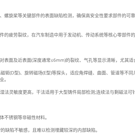
、螺旋桨等关键部件的表面缺陷检测，确保高安全性要求部件的可靠性
件的疲劳裂纹，在汽车制造中用于发动机、传动系统等核心零部件的
，对表面及近表面(深度通常≤6mm)的裂纹、气孔等显示清晰，尤其适
电磁轭(D型)、旋转磁场(E型)等探头，适应角焊缝、曲面、管道等不
业‌。
)，湿法灵敏度更高，干法适用于大型铸件局部检测;连续法与剩磁法可
体不锈钢等非磁性材料‌。
°的缺陷不敏感，且难以检测埋藏较深的内部缺陷‌。