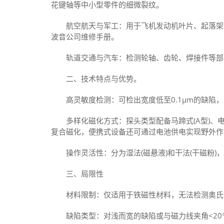
花键轴等中小型零件的细微裂纹‌。
‌航空航天与军工‌：用于飞机发动机叶片、起落架
波音公司维修手册‌。
‌轨道交通与汽车‌：检测轮轴、齿轮、焊接件等部
二、技术特点与优势。
‌高灵敏度检测‌：可检出宽度低至0.1μm的缺陷
‌多样化磁化方式‌：探头类型‌配备马蹄式(A型)、
复合磁化，便携式设备还可通过电池供电实现野外作
‌操作灵活性‌：分为湿法(磁悬液)和干法(干磁粉
三、局限性
‌材料限制‌：仅适用于铁磁性材料，无法检测奥氏
‌缺陷类型‌：对浅而宽的缺陷或与磁力线夹角<20