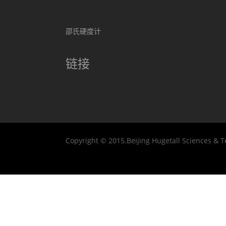
邵氏硬度计
链接
Copyright © 2015.Beijing Hugetall Sciences & T