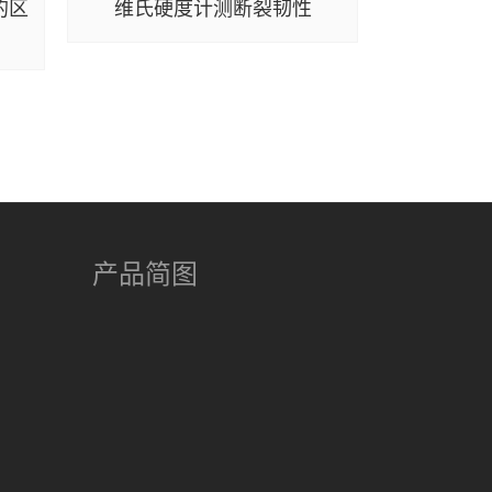
的区
维氏硬度计测断裂韧性
美国T
IPICM1
损检
产品简图