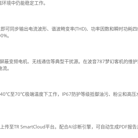
磁环境中仍能稳定工作。
次钳位即可同步输出电流波形、谐波畸变率(THD)、功率因数和瞬时功
0%。
电机、无线通信等典型干扰源。在波音787梦幻客机的维护案例中，A
电流。
在-40℃至70℃极端温度下工作，IP67防护等级抵御油污、粉尘和
上传至TR SmartCloud平台。配合AI诊断引擎，可自动生成PD