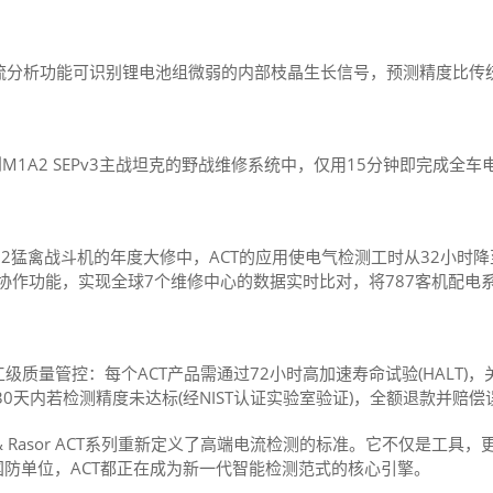
电流分析功能可识别锂电池组微弱的内部枝晶生长信号，预测精度比传统
到M1A2 SEPv3主战坦克的野战维修系统中，仅用15分钟即完成全
2猛禽战斗机的年度大修中，ACT的应用使电气检测工时从32小时降至
协作功能，实现全球7个维修中心的数据实时比对，将787客机配电
量管控：每个ACT产品需通过72小时高加速寿命试验(HALT)，
0天内若检测精度未达标(经NIST认证实验室验证)，全额退款并赔偿
 & Rasor ACT系列重新定义了高端电流检测的标准。它不仅是工
国防单位，ACT都正在成为新一代智能检测范式的核心引擎。