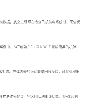
耗四维数据。航空工程师在检查飞机供电系统时，无需反
CT成功在2.4GHz Wi-Fi频段密集的机舱
高压水射流。壳体内嵌的振动能量回收模块，可将机械振
F报告并推送维修建议。空客团队利用该功能，将A350机