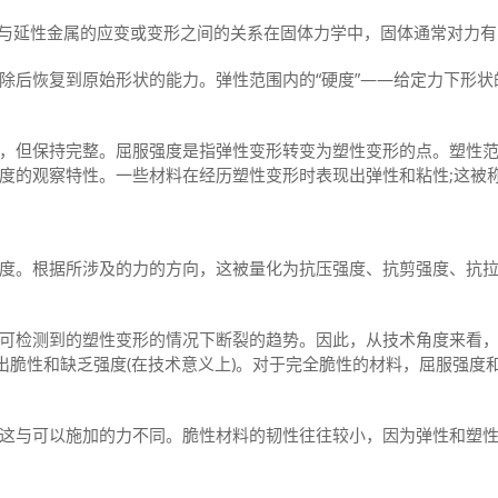
与延性金属的应变或变形之间的关系在固体力学中，固体通常对力有
后恢复到原始形状的能力。弹性范围内的“硬度”——给定力下形状
但保持完整。屈服强度是指弹性变形转变为塑性变形的点。塑性范
度的观察特性。一些材料在经历塑性变形时表现出弹性和粘性;这被
。根据所涉及的力的方向，这被量化为抗压强度、抗剪强度、抗拉
检测到的塑性变形的情况下断裂的趋势。因此，从技术角度来看，
现出脆性和缺乏强度(在技术意义上)。对于完全脆性的材料，屈服强
与可以施加的力不同。脆性材料的韧性往往较小，因为弹性和塑性