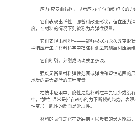
应力-应变曲线图，显示应力(单位面积施加的力)
它们表现出弹性，即暂时改变形状，但在压力消除
度，在材料的情况下则被称为高弹性模量。
它们表现出可塑性——能够根据力永久改变形状，
种响应产生了材料科学中描述和测量的划痕和压痕硬
它们断裂，分裂成两块或更多块。
强度是衡量材料弹性范围或弹性和塑性范围的尺度
承受的最大载荷的工程度量。
在技术应用中，脆性是指材料在事先很少或没有可
中，“脆性”通常是指在较小的力下断裂的趋势，表
性变形。脆性的反面是延展性。
材料的韧性是它在断裂前可以吸收的最大能量，这