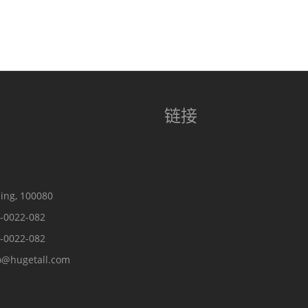
链接
ing, 100080
-0022-082
-0022-082
o@hugetall.com