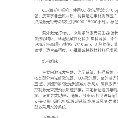
CO₂激光打标机：使用CO₂激光管(波长10.
张、皮革等非金属材质。优势是适用材质范围广，
点是激光管寿命较短(约8000-15000小时
紫外激光打标机：采用紫外激光发生器(波长26
显热影响区，适配热敏性材料(如塑料薄膜、柔性
记精度极高(最小线宽可达10μm)，无热损伤
较慢，适合高精度、小批量或特殊材料打标场景
结构组成
主要由激光发生器、光学系统、扫描系统、控
按类型分为光纤激光器、CO₂激光管、紫外激光
直径)、聚焦镜(将激光聚焦成小光斑)，确保激光
控制激光束按预设轨迹扫描，决定标记速度与精
案、设置参数(功率、速度、频率)及控制设备运
支持批量自动化打标;冷却系统(水冷或风冷)为
型多采用水冷系统。
应用领域