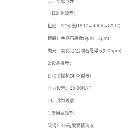
二、研磨抛光
1.标准化流程：
粗磨：SiC砂纸(180#→400#→800#)
精磨：金刚石磨盘(9μm→3μm)
抛光：氧化铝/金刚石悬浮液(0.05μm)
2.设备推荐：
自动磨抛机(如XX型号)
压力设置：20-30N/样
四、腐蚀观察
1.常用腐蚀剂：
碳钢：4%硝酸酒精溶液