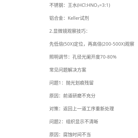
不锈钢：王水(HCl:HNO₃=3:1)
铝合金：Keller试剂
2.显微镜观察技巧：
先低倍(50X)定位，再高倍(200-500X)观察
照明调节：孔径光阑开度70-80%
常见问题解决方案
问题1：抛光划痕残留
原因：前道研磨不充分
对策：返回上一道工序重新处理
问题2：组织显示不清晰
原因：腐蚀时间不当