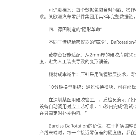
可追溯档案：每个数据包包含时间戳、操作者ID、
求。某欧洲汽车零部件集团用其3年完整数据链
四、德国制造的“隐形革命”
不同于传统精密仪器的“高冷”，BaRotati
载物台智能适配：从2mm厚的硅胶片到30c
度，避免人工装夹导致的变形误差。
耗材成本减半：压针采用陶瓷镀层技术，寿命
10分钟换型系统：通过快换模块，可在邵氏A
在深圳某医用硅胶管工厂，质检员演示了如何
设备自动调用对应工艺标准，15秒内完成“测试-
在只需定时补充物料。”
Bareiss BaRotation的价值，在于将
产线末端时，每一个接近零偏差的硬度值，都在