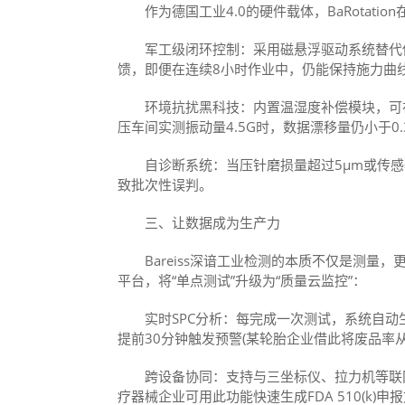
作为德国工业4.0的硬件载体，BaRotati
军工级闭环控制：采用磁悬浮驱动系统替代传统
馈，即便在连续8小时作业中，仍能保持施力曲线与I
环境抗扰黑科技：内置温湿度补偿模块，可在1
压车间实测振动量4.5G时，数据漂移量仍小于0.
自诊断系统：当压针磨损量超过5μm或传感器
致批次性误判。
三、让数据成为生产力
Bareiss深谙工业检测的本质不仅是测量，更是数据价
平台，将“单点测试”升级为“质量云监控”：
实时SPC分析：每完成一次测试，系统自动生成
提前30分钟触发预警(某轮胎企业借此将废品率从0.
跨设备协同：支持与三坐标仪、拉力机等联网
疗器械企业可用此功能快速生成FDA 510(k)申报